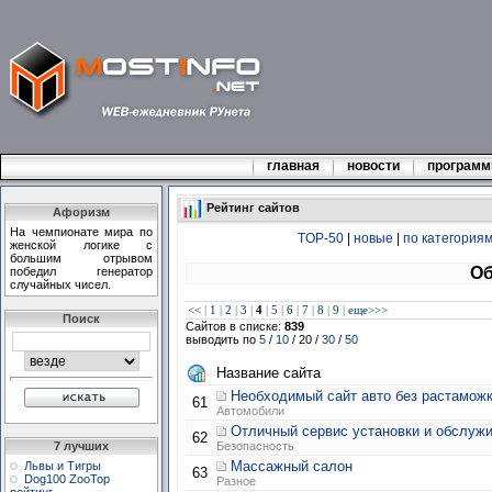
главная
новости
програм
Рейтинг сайтов
Афоризм
На чемпионате мира по
TOP-50
|
новые
|
по категория
женской логике с
большим отрывом
Об
победил генератор
случайных чисел.
<<
|
1
|
2
|
3
|
4
|
5
|
6
|
7
|
8
|
9
|
еще>>>
Поиск
Сайтов в списке:
839
выводить по
5
/
10
/ 20 /
30
/
50
Название сайта
Необходимый сайт авто без растамож
61
Автомобили
Отличный сервис установки и обслуж
62
7 лучших
Безопасность
Массажный салон
Львы и Тигры
63
Dog100 ZooTop
Разное