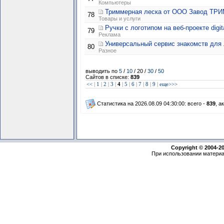
Компьютеры
Триммерная леска от ООО Завод ТР
78
Товары и услуги
Ручки с логотипом на веб-проекте digital
79
Реклама
Универсальный сервис знакомств для 
80
Разное
выводить по
5
/
10
/ 20 /
30
/
50
Сайтов в списке:
839
<<
|
1
|
2
|
3
|
4
|
5
|
6
|
7
|
8
|
9
|
еще>>>
Статистика на 2026.08.09 04:30:00: всего -
839
, а
Copyright © 2004-2
При использовании материа