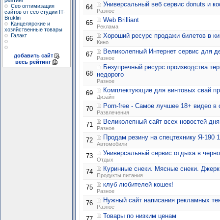
рейтинг
Универсальный веб сервис donuts и к
Сео оптимизация
64
Разное
сайтов от сео студии IT-
Bruklin
Web Brilliant
65
Канцелярские и
Реклама
хозяйственные товары
Хороший ресурс продажи билетов в ки
Галакт
66
Кино
Великолепный Интернет сервис для д
67
добавить сайт
Разное
весь рейтинг
Безупречный ресурс производства тер
68
недорого
Разное
Комплектующие для винтовых свай п
69
Дизайн
Porn-free - Самое лучшее 18+ видео в 
70
Развлечения
Великолепный сайт всех новостей дня
71
Разное
Продам резину на спецтехнику Я-190 1
72
Автомобили
Универсальный сервис отдыха в черно
73
Отдых
Куринные снеки. Мясные снеки. Джерки
74
Продукты питания
клуб любителей кошек!
75
Разное
Нужный сайт написания рекламных тек
76
Разное
Товары по низким ценам
77