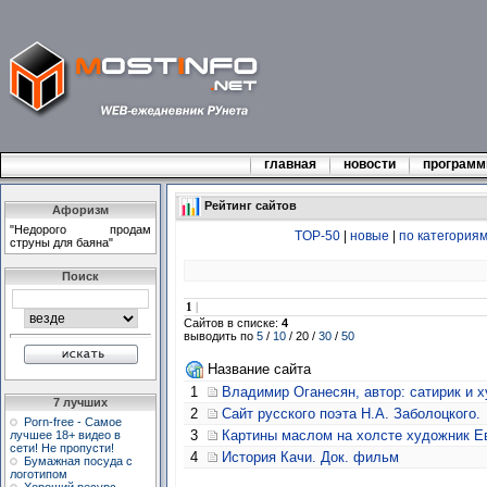
главная
новости
програм
Рейтинг сайтов
Афоризм
"Hедоpого пpодам
TOP-50
|
новые
|
по категория
стpуны для баяна"
Поиск
1
|
Сайтов в списке:
4
выводить по
5
/
10
/ 20 /
30
/
50
Название сайта
1
Владимир Оганесян, автор: сатирик и х
7 лучших
2
Сайт русского поэта Н.А. Заболоцкого.
Porn-free - Самое
3
Картины маслом на холсте художник Е
лучшее 18+ видео в
сети! Не пропусти!
4
История Качи. Док. фильм
Бумажная посуда с
логотипом