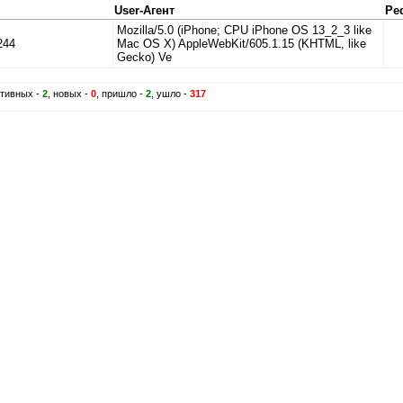
User-Агент
Ре
Mozilla/5.0 (iPhone; CPU iPhone OS 13_2_3 like
244
Mac OS X) AppleWebKit/605.1.15 (KHTML, like
Gecko) Ve
ктивных -
2
, новых -
0
, пришло -
2
, ушло -
317