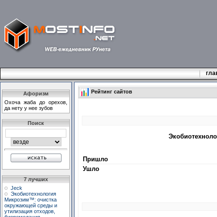
гла
Рейтинг сайтов
Афоризм
Охоча жаба до орехов,
да нету у нее зубов
Поиск
Экобиотехноло
Пришло
Ушло
7 лучших
Jeck
Экобиотехнология
Микрозим™: очистка
окружающей среды и
утилизация отходов,