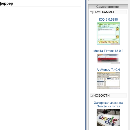
феррер
Самое свежее
ПРОГРАММЫ
ICQ 8.0.5990
Mozilla Firefox 18.0.2
ArtMoney 7.40.4
НОВОСТИ
Хакерская атака на
Google из Китая