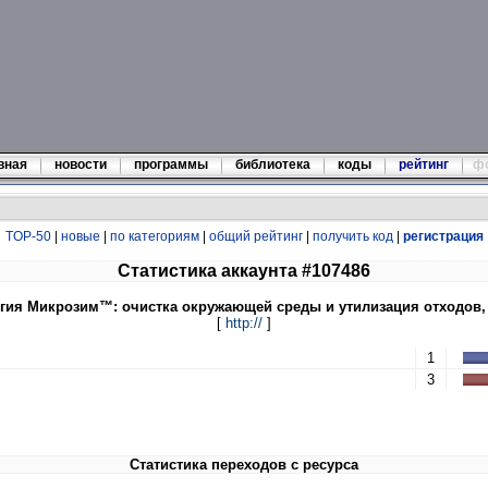
вная
новости
программы
библиотека
коды
рейтинг
ф
TOP-50
|
новые
|
по категориям
|
общий рейтинг
|
получить код
|
регистрация
Статистика аккаунта #107486
гия Микрозим™: очистка окружающей среды и утилизация отходов
[
http://
]
1
3
Статистика переходов с ресурса