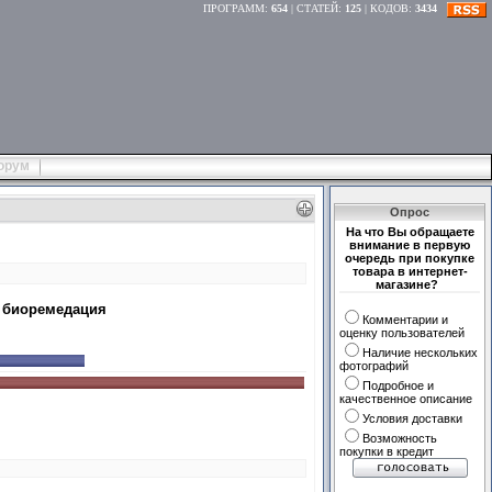
ПРОГРАММ
:
654
|
СТАТЕЙ
:
125
|
КОДОВ
:
3434
орум
Опрос
На что Вы обращаете
внимание в первую
очередь при покупке
товара в интернет-
магазине?
, биоремедация
Комментарии и
оценку пользователей
Наличие нескольких
фотографий
Подробное и
качественное описание
Условия доставки
Возможность
покупки в кредит