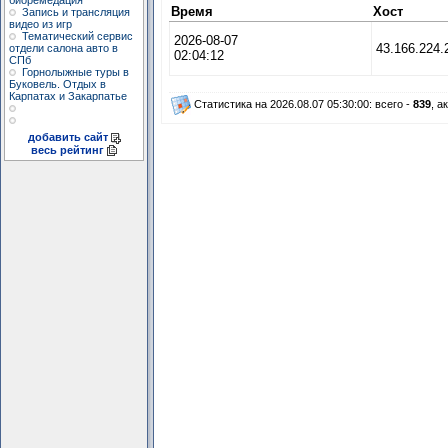
биоремедация
Время
Хост
Запись и трансляция
видео из игр
Тематический сервис
2026-08-07
43.166.224.
отдели салона авто в
02:04:12
СПб
Горнолыжные туры в
Буковель. Отдых в
Карпатах и Закарпатье
Статистика на 2026.08.07 05:30:00: всего -
839
, а
добавить сайт
весь рейтинг