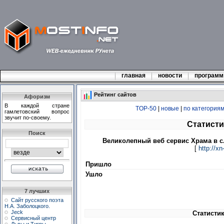
главная
новости
програм
Рейтинг сайтов
Афоризм
В каждой стране
TOP-50
|
новые
|
по категория
гамлетовский вопрос
звучит по-своему.
Статисти
Поиск
Великолепный веб сервис Храма в с
[
http://xn
Пришло
Ушло
7 лучших
Сайт русского поэта
Н.А. Заболоцкого.
Jeck
Статистик
Сервисный центр