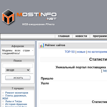
главная
новости
програм
Рейтинг сайтов
Афоризм
Модемы всех стран -
TOP-50
|
новые
|
по категория
соединяйтесь!
Статисти
Поиск
Уникальный портал поставщика 
[
ht
Пришло
Ушло
7 лучших
Ремонт мониторов
Плиты дорожные,
ЖБИ
Львы и Тигры
Статистик
История Армении