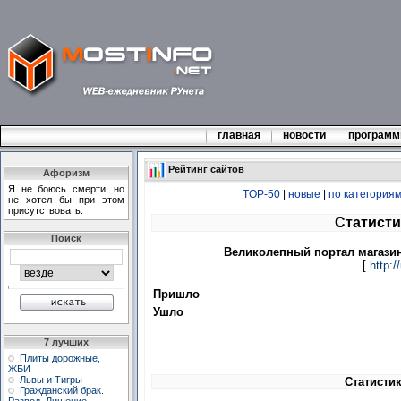
главная
новости
програм
Рейтинг сайтов
Афоризм
Я не боюсь смерти, но
TOP-50
|
новые
|
по категория
не хотел бы при этом
присутствовать.
Статисти
Поиск
Великолепный портал магазин
[
http:/
Пришло
Ушло
7 лучших
Плиты дорожные,
ЖБИ
Львы и Тигры
Статистик
Гражданский брак.