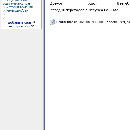
Развод. Лишение
Время
Хост
User-А
родительских прав.
История Армении
сегодня переходов с ресурса не было
Камышин Агент
Статистика на 2026.08.09 12:00:01: всего -
839
, а
добавить сайт
весь рейтинг