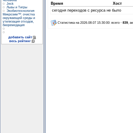
человека"
Время
Хост
Jeck
Львы и Тигры
сегодня переходов с ресурса не было
Экобиотехнология
Микрозим™: очистка
окружающей среды и
утилизация отходов,
Статистика на 2026.08.07 15:30:00: всего -
839
, а
биоремедация
добавить сайт
весь рейтинг