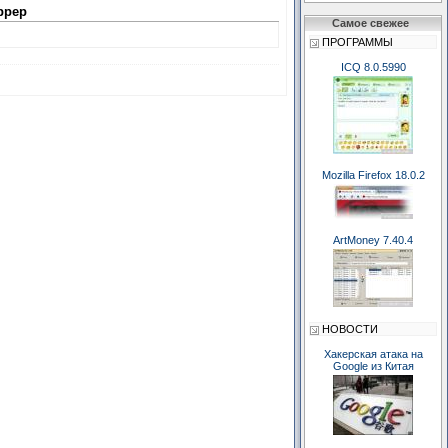
ррер
Самое свежее
ПРОГРАММЫ
ICQ 8.0.5990
Mozilla Firefox 18.0.2
ArtMoney 7.40.4
НОВОСТИ
Хакерская атака на
Google из Китая