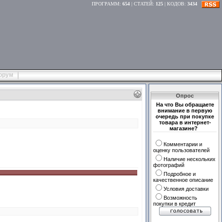
ПРОГРАММ
:
654
|
СТАТЕЙ
:
125
|
КОДОВ
:
3434
орум
Опрос
На что Вы обращаете
внимание в первую
очередь при покупке
товара в интернет-
магазине?
Комментарии и
оценку пользователей
Наличие нескольких
фотографий
Подробное и
качественное описание
Условия доставки
Возможность
покупки в кредит