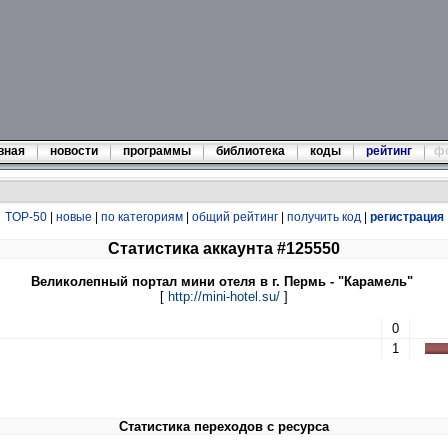
вная
новости
программы
библиотека
коды
рейтинг
ф
TOP-50
|
новые
|
по категориям
|
общий рейтинг
|
получить код
|
регистрация
Статистика аккаунта #125550
Великолепный портал мини отеля в г. Пермь - "Карамель"
[
http://mini-hotel.su/
]
0
1
Статистика переходов с ресурса