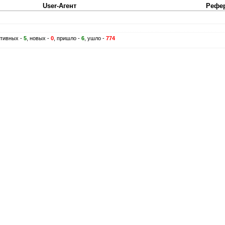
User-Агент
Рефе
ктивных -
5
, новых -
0
, пришло -
6
, ушло -
774