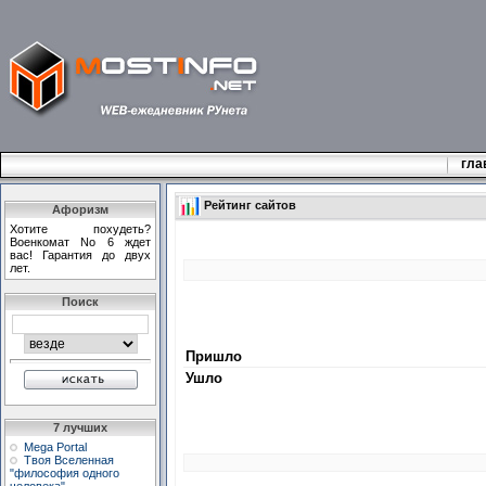
гла
Рейтинг сайтов
Афоризм
Хотите похудеть?
Военкомат No 6 ждет
вас! Гарантия до двух
лет.
Поиск
Пришло
Ушло
7 лучших
Mega Portal
Твоя Вселенная
"философия одного